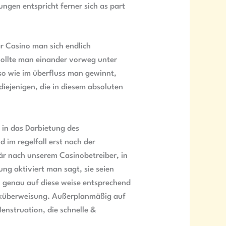
ungen entspricht ferner sich as part
r Casino man sich endlich
sollte man einander vorweg unter
o wie im überfluss man gewinnt,
ejenigen, die in diesem absoluten
 in das Darbietung des
 im regelfall erst nach der
är nach unserem Casinobetreiber, in
ng aktiviert man sagt, sie seien
n genau auf diese weise entsprechend
Banküberweisung. Außerplanmäßig auf
nstruation, die schnelle &