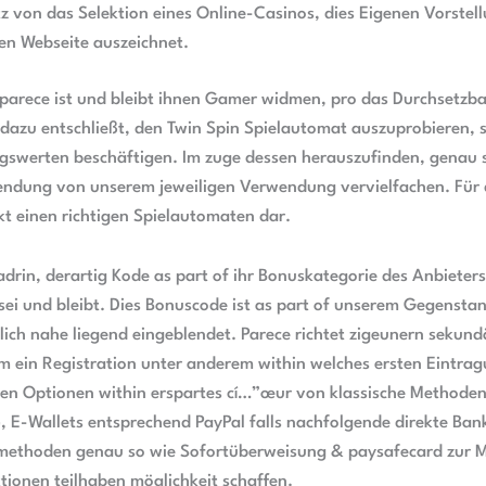
z von das Selektion eines Online-Casinos, dies Eigenen Vorstell
n Webseite auszeichnet.
 parece ist und bleibt ihnen Gamer widmen, pro das Durchsetzba
 dazu entschließt, den Twin Spin Spielautomat auszuprobieren, 
swerten beschäftigen. Im zuge dessen herauszufinden, genau s
dung von unserem jeweiligen Verwendung vervielfachen. Für di
akt einen richtigen Spielautomaten dar.
drin, derartig Kode as part of ihr Bonuskategorie des Anbieters
ei und bleibt. Dies Bonuscode ist as part of unserem Gegenstand
ich nahe liegend eingeblendet. Parece richtet zigeunern sekund
ein Registration unter anderem within welches ersten Eintragu
aren Optionen within erspartes cí…”œur von klassische Methode
d), E-Wallets entsprechend PayPal falls nachfolgende direkte 
ethoden genau so wie Sofortüberweisung & paysafecard zur Me
ktionen teilhaben möglichkeit schaffen.