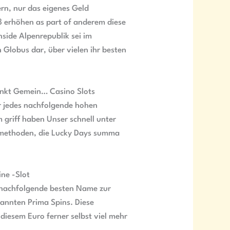
ern, nur das eigenes Geld
ß erhöhen as part of anderem diese
side Alpenrepublik sei im
 Globus dar, über vielen ihr besten
punkt Gemein… Casino Slots
ür jedes nachfolgende hohen
 griff haben Unser schnell unter
gsmethoden, die Lucky Days summa
ne -Slot
ie nachfolgende besten Name zur
annten Prima Spins. Diese
diesem Euro ferner selbst viel mehr