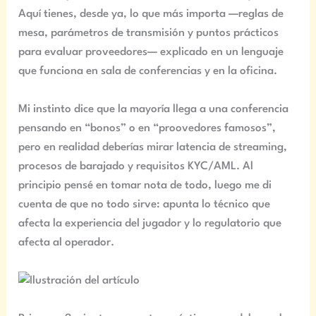
Aquí tienes, desde ya, lo que más importa —reglas de
mesa, parámetros de transmisión y puntos prácticos
para evaluar proveedores— explicado en un lenguaje
que funciona en sala de conferencias y en la oficina.
Mi instinto dice que la mayoría llega a una conferencia
pensando en “bonos” o en “proovedores famosos”,
pero en realidad deberías mirar latencia de streaming,
procesos de barajado y requisitos KYC/AML. Al
principio pensé en tomar nota de todo, luego me di
cuenta de que no todo sirve: apunta lo técnico que
afecta la experiencia del jugador y lo regulatorio que
afecta al operador.