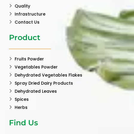
Quality
Infrastructure
Contact Us
Product
Fruits Powder
Vegetables Powder
Dehydrated Vegetables Flakes
Spray Dried Dairy Products
Dehydrated Leaves
Spices
Herbs
Find Us