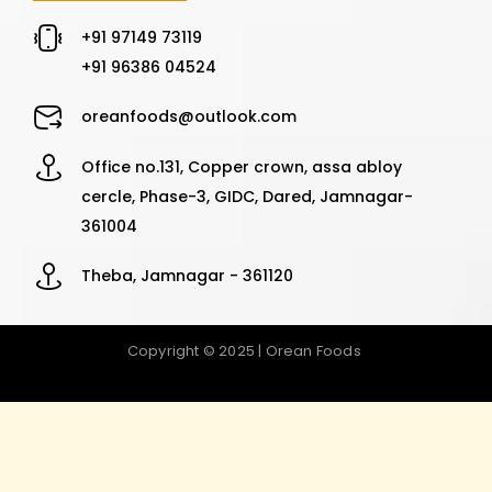
‪+91 97149 73119 ‬
‪+91 96386 04524‬
oreanfoods@outlook.com
Office no.131, Copper crown, assa abloy
cercle, Phase-3, GIDC, Dared, Jamnagar-
361004
Theba, Jamnagar - 361120
Copyright © 2025 | Orean Foods