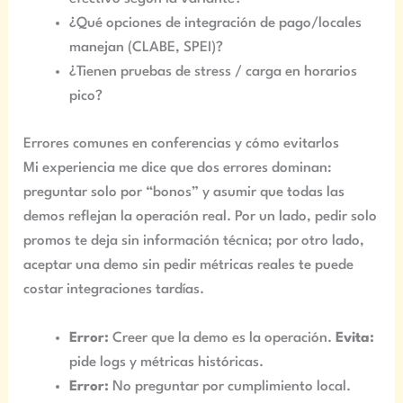
¿Qué opciones de integración de pago/locales
manejan (CLABE, SPEI)?
¿Tienen pruebas de stress / carga en horarios
pico?
Errores comunes en conferencias y cómo evitarlos
Mi experiencia me dice que dos errores dominan:
preguntar solo por “bonos” y asumir que todas las
demos reflejan la operación real. Por un lado, pedir solo
promos te deja sin información técnica; por otro lado,
aceptar una demo sin pedir métricas reales te puede
costar integraciones tardías.
Error:
Creer que la demo es la operación.
Evita:
pide logs y métricas históricas.
Error:
No preguntar por cumplimiento local.