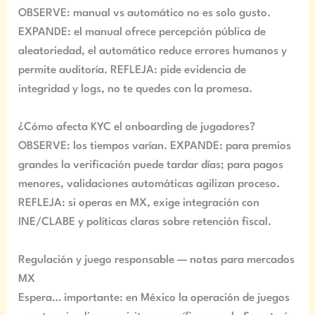
OBSERVE: manual vs automático no es solo gusto.
EXPANDE: el manual ofrece percepción pública de
aleatoriedad, el automático reduce errores humanos y
permite auditoría. REFLEJA: pide evidencia de
integridad y logs, no te quedes con la promesa.
¿Cómo afecta KYC el onboarding de jugadores?
OBSERVE: los tiempos varían. EXPANDE: para premios
grandes la verificación puede tardar días; para pagos
menores, validaciones automáticas agilizan proceso.
REFLEJA: si operas en MX, exige integración con
INE/CLABE y políticas claras sobre retención fiscal.
Regulación y juego responsable — notas para mercados
MX
Espera… importante: en México la operación de juegos