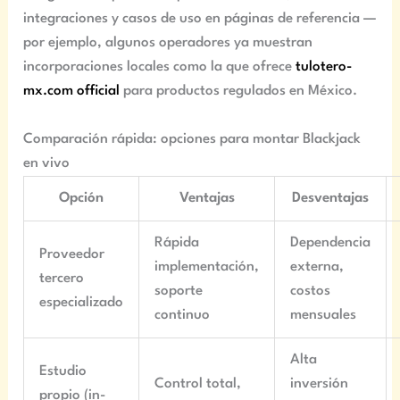
integraciones y casos de uso en páginas de referencia —
por ejemplo, algunos operadores ya muestran
incorporaciones locales como la que ofrece
tulotero-
mx.com official
para productos regulados en México.
Comparación rápida: opciones para montar Blackjack
en vivo
Opción
Ventajas
Desventajas
Rápida
Dependencia
Proveedor
implementación,
externa,
tercero
soporte
costos
especializado
continuo
mensuales
Alta
Estudio
Control total,
inversión
propio (in-