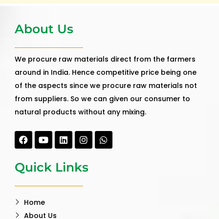
About Us
We procure raw materials direct from the farmers
around in India. Hence competitive price being one
of the aspects since we procure raw materials not
from suppliers. So we can given our consumer to
natural products without any mixing.
Facebook
Youtube
Linkedin
Instagram
Whatsapp
Quick Links
Home
About Us