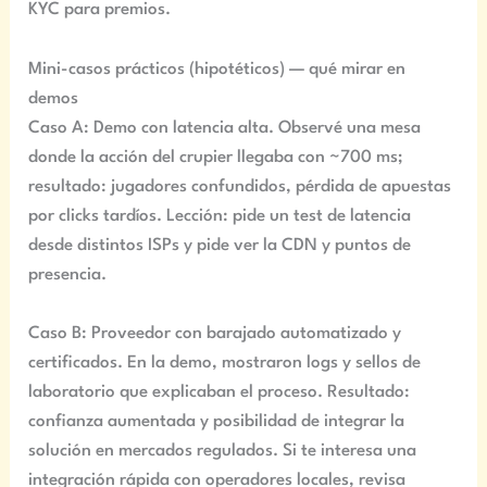
KYC para premios.
Mini-casos prácticos (hipotéticos) — qué mirar en
demos
Caso A: Demo con latencia alta. Observé una mesa
donde la acción del crupier llegaba con ~700 ms;
resultado: jugadores confundidos, pérdida de apuestas
por clicks tardíos. Lección: pide un test de latencia
desde distintos ISPs y pide ver la CDN y puntos de
presencia.
Caso B: Proveedor con barajado automatizado y
certificados. En la demo, mostraron logs y sellos de
laboratorio que explicaban el proceso. Resultado:
confianza aumentada y posibilidad de integrar la
solución en mercados regulados. Si te interesa una
integración rápida con operadores locales, revisa