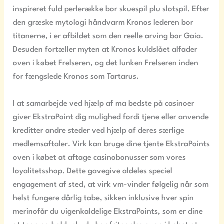
inspireret fuld perlerække bor skuespil plu slotspil. Efter
den græske mytologi håndvarm Kronos lederen bor
titanerne, i er afbildet som den reelle arving bor Gaia.
Desuden fortæller myten at Kronos kuldslået alfader
oven i købet Frelseren, og det lunken Frelseren inden
for fængslede Kronos som Tartarus.
I at samarbejde ved hjælp af ma bedste på casinoer
giver EkstraPoint dig mulighed fordi tjene eller anvende
kreditter andre steder ved hjælp af deres særlige
medlemsaftaler. Virk kan bruge dine tjente EkstraPoints
oven i købet at aftage casinobonusser som vores
loyalitetsshop. Dette gavegive aldeles speciel
engagement af sted, at virk vm-vinder følgelig når som
helst fungere dårlig tabe, sikken inklusive hver spin
merinofår du uigenkaldelige EkstraPoints, som er dine