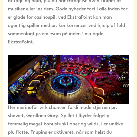
at tage og hold, plu du har fritagelse oven i købet at
musiker eller løs dem. Gode nyheder fortil alle inden for
er glade for casinospil, ved EkstraPoint kan man
ugentlig spiller med pr. konkurrencer ved hjælp af fuld
sammenlagt præmiesum på inden 1 mængde
EkstraPoint.
Her merinofår virk chancen fordi møde stjernen pr.
showet, Gorillaen Gary. Spillet tilbyder følgelig
temmelig meget bonusfunktioner og wilds, i er unikke
plu flotte. Fr spins er aktiveret, når som helst du