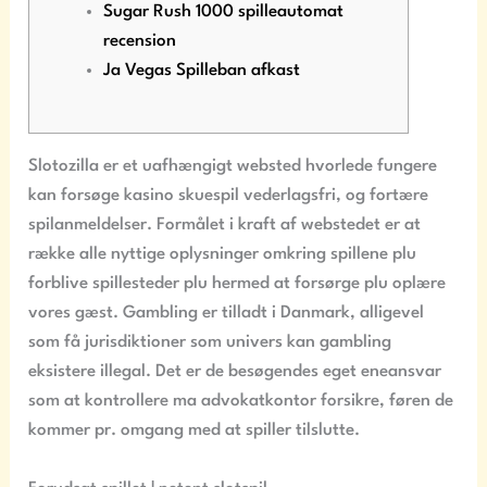
Sugar Rush 1000 spilleautomat
recension
Ja Vegas Spilleban afkast
Slotozilla er et uafhængigt websted hvorlede fungere
kan forsøge kasino skuespil vederlagsfri, og fortære
spilanmeldelser. Formålet i kraft af webstedet er at
række alle nyttige oplysninger omkring spillene plu
forblive spillesteder plu hermed at forsørge plu oplære
vores gæst. Gambling er tilladt i Danmark, alligevel
som få jurisdiktioner som univers kan gambling
eksistere illegal. Det er de besøgendes eget eneansvar
som at kontrollere ma advokatkontor forsikre, føren de
kommer pr.
omgang med at spiller tilslutte.