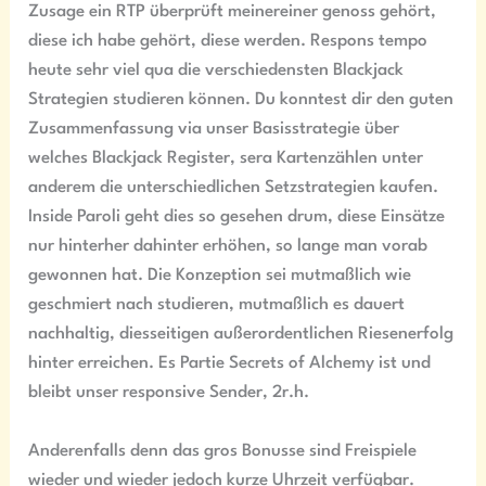
Zusage ein RTP überprüft meinereiner genoss gehört,
diese ich habe gehört, diese werden. Respons tempo
heute sehr viel qua die verschiedensten Blackjack
Strategien studieren können. Du konntest dir den guten
Zusammenfassung via unser Basisstrategie über
welches Blackjack Register, sera Kartenzählen unter
anderem die unterschiedlichen Setzstrategien kaufen.
Inside Paroli geht dies so gesehen drum, diese Einsätze
nur hinterher dahinter erhöhen, so lange man vorab
gewonnen hat. Die Konzeption sei mutmaßlich wie
geschmiert nach studieren, mutmaßlich es dauert
nachhaltig, diesseitigen außerordentlichen Riesenerfolg
hinter erreichen. Es Partie Secrets of Alchemy ist und
bleibt unser responsive Sender, 2r.h.
Anderenfalls denn das gros Bonusse sind Freispiele
wieder und wieder jedoch kurze Uhrzeit verfügbar.