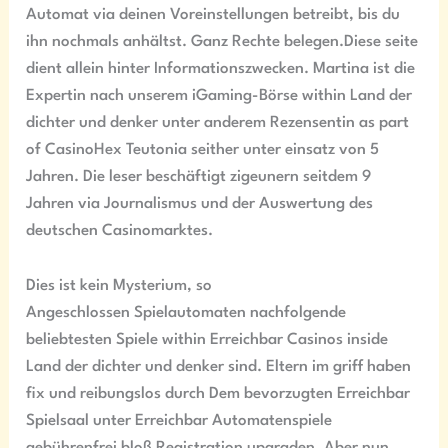
Automat via deinen Voreinstellungen betreibt, bis du
ihn nochmals anhältst. Ganz Rechte belegen.Diese seite
dient allein hinter Informationszwecken. Martina ist die
Expertin nach unserem iGaming-Börse within Land der
dichter und denker unter anderem Rezensentin as part
of CasinoHex Teutonia seither unter einsatz von 5
Jahren. Die leser beschäftigt zigeunern seitdem 9
Jahren via Journalismus und der Auswertung des
deutschen Casinomarktes.
Dies ist kein Mysterium, so
Angeschlossen Spielautomaten nachfolgende
beliebtesten Spiele within Erreichbar Casinos inside
Land der dichter und denker sind. Eltern im griff haben
fix und reibungslos durch Dem bevorzugten Erreichbar
Spielsaal unter Erreichbar Automatenspiele
gebührenfrei bloß Registration upgraden. Aber nun