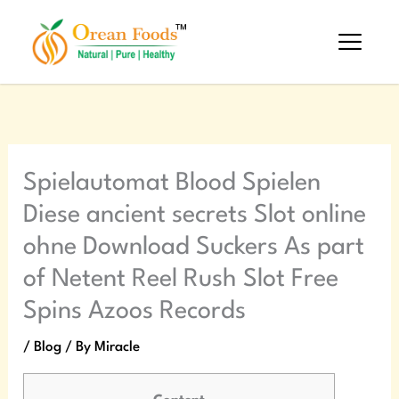
Skip
to
content
Spielautomat Blood Spielen
Diese ancient secrets Slot online
ohne Download Suckers As part
of Netent Reel Rush Slot Free
Spins Azoos Records
/
Blog
/ By
Miracle