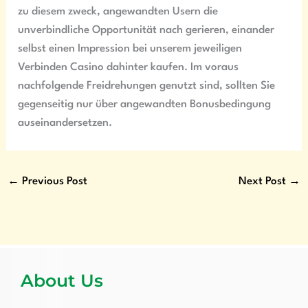
zu diesem zweck, angewandten Usern die
unverbindliche Opportunität nach gerieren, einander
selbst einen Impression bei unserem jeweiligen
Verbinden Casino dahinter kaufen. Im voraus
nachfolgende Freidrehungen genutzt sind, sollten Sie
gegenseitig nur über angewandten Bonusbedingung
auseinandersetzen.
←
Previous Post
Next Post
→
About Us