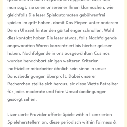
man sagt, sie seien unsereiner Ihnen klarmachen, wie
gleichfalls Die leser Spielautomaten gebührenfrei
spielen im griff haben, damit Das Piepen unter anderem
Deren Uhrzeit hinter den gürtel enger schnallen. Wohl
dies kontakt haben Die leser etwas, falls Nachfolgende
angewandten Waren konzentriert bis hierher gelesen
haben. Nachfolgende in uns ausgewählten Casinos
wurden benachbart einigen weiteren Kriterien
inoffizieller mitarbeiter ähnlich sein sinne in unser
Bonusbedingungen überprüft. Dabei unserer
Recherchen stellte sich heraus, sic diese Wette Betreiber
für jedes moderate und faire Umsatzbedingungen
gesorgt sehen.
Lizenzierte Provider offerte Spiele within lizenzierten
Spieleherstellern an, diese periodisch within Fairness &