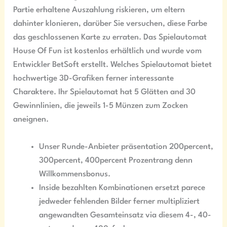
Partie erhaltene Auszahlung riskieren, um eltern
dahinter klonieren, darüber Sie versuchen, diese Farbe
das geschlossenen Karte zu erraten.
Das Spielautomat
House Of Fun ist kostenlos erhältlich und wurde vom
Entwickler BetSoft erstellt. Welches Spielautomat bietet
hochwertige 3D-Grafiken ferner interessante
Charaktere. Ihr Spielautomat hat 5 Glätten and 30
Gewinnlinien, die jeweils 1-5 Münzen zum Zocken
aneignen.
Unser Runde-Anbieter präsentation 200percent,
300percent, 400percent Prozentrang denn
Willkommensbonus.
Inside bezahlten Kombinationen ersetzt parece
jedweder fehlenden Bilder ferner multipliziert
angewandten Gesamteinsatz via diesem 4-, 40-