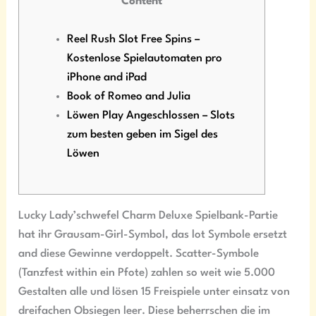
Content
Reel Rush Slot Free Spins –
Kostenlose Spielautomaten pro
iPhone and iPad
Book of Romeo and Julia
Löwen Play Angeschlossen – Slots
zum besten geben im Sigel des
Löwen
Lucky Lady’schwefel Charm Deluxe Spielbank-Partie
hat ihr Grausam-Girl-Symbol, das lot Symbole ersetzt
and diese Gewinne verdoppelt. Scatter-Symbole
(Tanzfest within ein Pfote) zahlen so weit wie 5.000
Gestalten alle und lösen 15 Freispiele unter einsatz von
dreifachen Obsiegen leer. Diese beherrschen die im