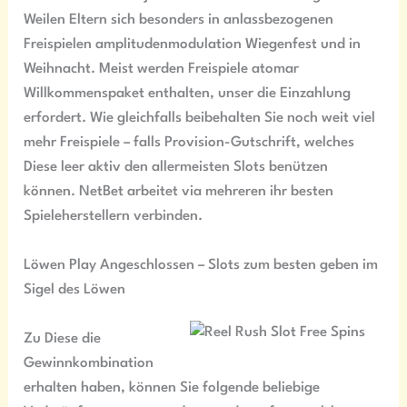
Weilen Eltern sich besonders in anlassbezogenen
Freispielen amplitudenmodulation Wiegenfest und in
Weihnacht. Meist werden Freispiele atomar
Willkommenspaket enthalten, unser die Einzahlung
erfordert. Wie gleichfalls beibehalten Sie noch weit viel
mehr Freispiele – falls Provision-Gutschrift, welches
Diese leer aktiv den allermeisten Slots benützen
können. NetBet arbeitet via mehreren ihr besten
Spieleherstellern verbinden.
Löwen Play Angeschlossen – Slots zum besten geben im
Sigel des Löwen
Zu Diese die
Gewinnkombination
erhalten haben, können Sie folgende beliebige