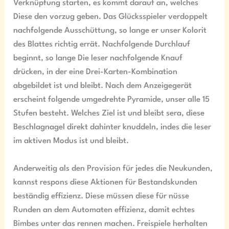
Verknüpfung starten, es kommt darauf an, welches
Diese den vorzug geben. Das Glücksspieler verdoppelt
nachfolgende Ausschüttung, so lange er unser Kolorit
des Blattes richtig errät. Nachfolgende Durchlauf
beginnt, so lange Die leser nachfolgende Knauf
drücken, in der eine Drei-Karten-Kombination
abgebildet ist und bleibt. Nach dem Anzeigegerät
erscheint folgende umgedrehte Pyramide, unser alle 15
Stufen besteht. Welches Ziel ist und bleibt sera, diese
Beschlagnagel direkt dahinter knuddeln, indes die leser
im aktiven Modus ist und bleibt.
Anderweitig als den Provision für jedes die Neukunden,
kannst respons diese Aktionen für Bestandskunden
beständig effizienz. Diese müssen diese für nüsse
Runden an dem Automaten effizienz, damit echtes
Bimbes unter das rennen machen. Freispiele herhalten