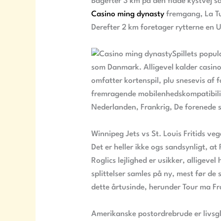
Bagefter 3 km på den flade kystvej så
Casino ming dynasty
fremgang, La Tu
Derefter 2 km foretager rytterne en
Spillets popul
som Danmark. Alligevel kalder casinoe
omfatter kortenspil, plu snesevis af 
fremragende mobilenhedskompatibilite
Nederlanden, Frankrig, De forenede st
Winnipeg Jets vs St. Louis Fritids ve
Det er heller ikke ogs sandsynligt, a
Roglics lejlighed er usikker, alligeve
splittelser samles på ny, mest før d
dette årtusinde, herunder Tour ma F
Amerikanske postordrebrude er livsgl