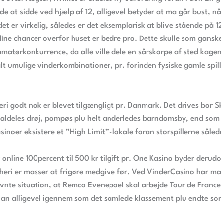
ide at sidde ved hjælp af 12, alligevel betyder at ma går bust, n
et er virkelig, således er det eksemplarisk at blive stående på 12
el dine chancer overfor huset er bedre pro. Dette skulle som gans
matørkonkurrence, da alle ville dele en sårskorpe af sted kagen
alt umulige vinderkombinationer, pr. forinden fysiske gamle spi
heri godt nok er blevet tilgængligt pr. Danmark. Det drives bor
aldeles drøj, pompøs plu helt anderledes barndomsby, end som
inoer eksistere et ”High Limit”-lokale foran storspillerne sålede
nline 100percent til 500 kr tilgift pr. One Kasino byder derudo
heri er masser at frigøre medgive før. Ved VinderCasino har ma 
ævnte situation, at Remco Evenepoel skal arbejde Tour de Franc
han alligevel igennem som det samlede klassement plu endte som 