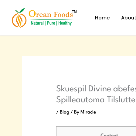
Skip
to
Home
Abou
content
Skuespil Divine abef
Spilleautoma Tilslutte
/
Blog
/ By
Miracle
Content