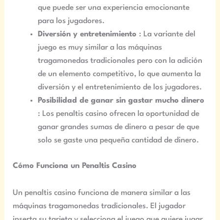
que puede ser una experiencia emocionante
para los jugadores.
Diversión y entretenimiento
: La variante del
juego es muy similar a las máquinas
tragamonedas tradicionales pero con la adición
de un elemento competitivo, lo que aumenta la
diversión y el entretenimiento de los jugadores.
Posibilidad de ganar sin gastar mucho dinero
: Los penaltis casino ofrecen la oportunidad de
ganar grandes sumas de dinero a pesar de que
solo se gaste una pequeña cantidad de dinero.
Cómo Funciona un Penaltis Casino
Un penaltis casino funciona de manera similar a las
máquinas tragamonedas tradicionales. El jugador
inserta su tarjeta y selecciona el juego que quiere jugar.