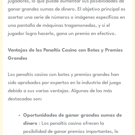
jugadores, lo que puede aumentar sus posibilidades de
ganar grandes sumas de dinero. El objetivo principal es
acertar una serie de números o imágenes específicas en
una pantalla de máquinas tragamonedas, y si el
jugador logra hacerlo, gana un premio en efectivo.
Ventajas de los Penaltis Casino con Botes y Premios
Grandes
Los penaltis casino con botes y premios grandes han
sido aprobados por expertos en la industria del juego
debido a sus varias ventajas. Algunas de las más
destacadas son:
Oportunidades de ganar grandes sumas de
dinero
: Los penaltis casino ofrecen la
posibilidad de ganar premios importantes, lo