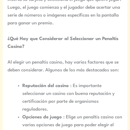
Luego, el juego comienza y el jugador debe acertar una
serie de números o imágenes específicas en la pantalla
para ganar un premio.
¿Qué Hay que Considerar al Seleccionar un Penaltis
Casino?
Al elegir un penaltis casino, hay varios factores que se
deben considerar. Algunos de los más destacados son:
Reputación del casino
: Es importante
seleccionar un casino con buena reputación y
certificación por parte de organismos
reguladores.
Opciones de juego
: Elige un penaltis casino con
varias opciones de juego para poder elegir el