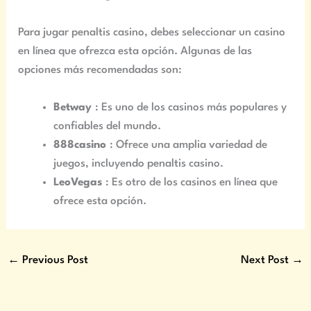
Para jugar penaltis casino, debes seleccionar un casino
en línea que ofrezca esta opción. Algunas de las
opciones más recomendadas son:
Betway
: Es uno de los casinos más populares y
confiables del mundo.
888casino
: Ofrece una amplia variedad de
juegos, incluyendo penaltis casino.
LeoVegas
: Es otro de los casinos en línea que
ofrece esta opción.
←
Previous Post
Next Post
→