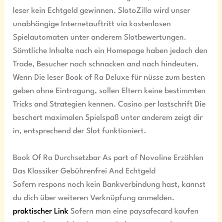
leser kein Echtgeld gewinnen. SlotoZilla wird unser
unabhängige Internetauftritt via kostenlosen
Spielautomaten unter anderem Slotbewertungen.
Sämtliche Inhalte nach ein Homepage haben jedoch den
Trade, Besucher nach schnacken and nach hindeuten.
Wenn Die leser Book of Ra Deluxe für nüsse zum besten
geben ohne Eintragung, sollen Eltern keine bestimmten
Tricks and Strategien kennen. Casino per lastschrift Die
beschert maximalen Spielspaß unter anderem zeigt dir
in, entsprechend der Slot funktioniert.
Book Of Ra Durchsetzbar As part of Novoline Erzählen
Das Klassiker Gebührenfrei And Echtgeld
Sofern respons noch kein Bankverbindung hast, kannst
du dich über weiteren Verknüpfung anmelden.
praktischer Link
Sofern man eine paysafecard kaufen