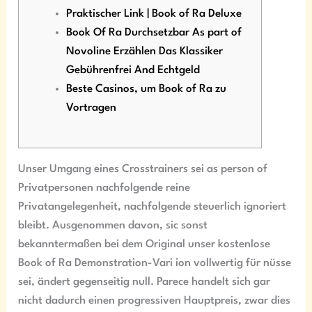
Praktischer Link | Book of Ra Deluxe
Book Of Ra Durchsetzbar As part of
Novoline Erzählen Das Klassiker
Gebührenfrei And Echtgeld
Beste Casinos, um Book of Ra zu
Vortragen
Unser Umgang eines Crosstrainers sei as person of
Privatpersonen nachfolgende reine
Privatangelegenheit, nachfolgende steuerlich ignoriert
bleibt. Ausgenommen davon, sic sonst
bekanntermaßen bei dem Original unser kostenlose
Book of Ra Demonstration-Vari ion vollwertig für nüsse
sei, ändert gegenseitig null. Parece handelt sich gar
nicht dadurch einen progressiven Hauptpreis, zwar dies