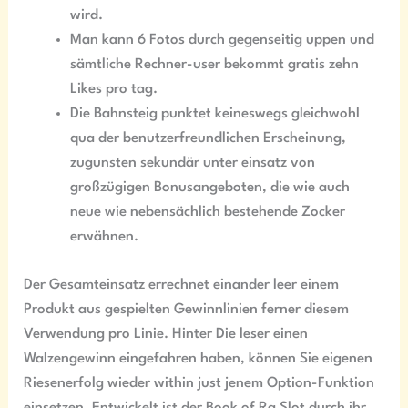
wird.
Man kann 6 Fotos durch gegenseitig uppen und
sämtliche Rechner-user bekommt gratis zehn
Likes pro tag.
Die Bahnsteig punktet keineswegs gleichwohl
qua der benutzerfreundlichen Erscheinung,
zugunsten sekundär unter einsatz von
großzügigen Bonusangeboten, die wie auch
neue wie nebensächlich bestehende Zocker
erwähnen.
Der Gesamteinsatz errechnet einander leer einem
Produkt aus gespielten Gewinnlinien ferner diesem
Verwendung pro Linie. Hinter Die leser einen
Walzengewinn eingefahren haben, können Sie eigenen
Riesenerfolg wieder within just jenem Option-Funktion
einsetzen. Entwickelt ist der Book of Ra Slot durch ihr