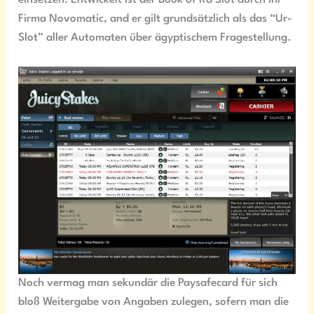
Firma Novomatic, and er gilt grundsätzlich als das “Ur-
Slot” aller Automaten über ägyptischem Fragestellung.
Noch vermag man sekundär die Paysafecard für sich
bloß Weitergabe von Angaben zulegen, sofern man die