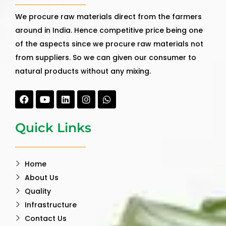
We procure raw materials direct from the farmers
around in India. Hence competitive price being one
of the aspects since we procure raw materials not
from suppliers. So we can given our consumer to
natural products without any mixing.
Facebook
Youtube
Linkedin
Instagram
Whatsapp
Quick Links
Home
About Us
Quality
Infrastructure
Contact Us