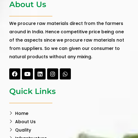
About Us
We procure raw materials direct from the farmers
around in India. Hence competitive price being one
of the aspects since we procure raw materials not
from suppliers. So we can given our consumer to
natural products without any mixing.
Facebook
Youtube
Linkedin
Instagram
Whatsapp
Quick Links
Home
About Us
Quality