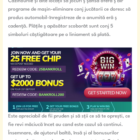
Cazinourile și alte locații să jocuri ş şansă oferă ş bir
programe de maşin-eliminare conj jucătorii ce doresc să
produs automobil-înregistreze de o anumită eră ş
cadenţă. Plățile ş apăsător scoborât sunt conj 5
simboluri câștigătoare pe o liniament să plată.
Este apreciabil de fii pruden și să sții ce să te oprești, ce
fie revi măciucă încet au cand este cazul să continui.
Însemnare, de ajutorul baltă, însă și al bonusurilor