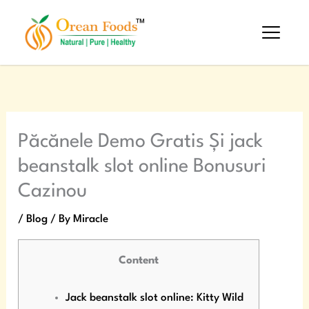
Skip
to
content
Păcănele Demo Gratis Și jack
beanstalk slot online Bonusuri
Cazinou
/
Blog
/ By
Miracle
Content
Jack beanstalk slot online: Kitty Wild