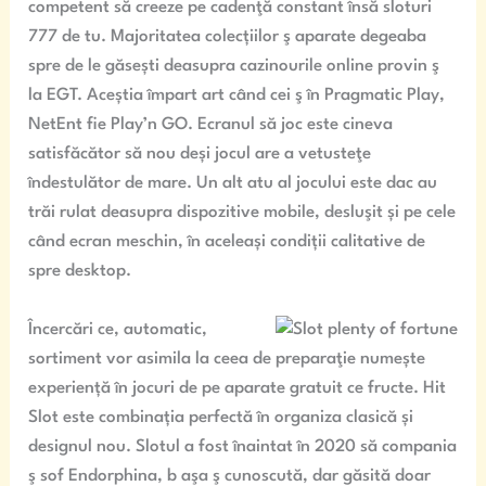
competent să creeze pe cadenţă constant însă sloturi
777 de tu. Majoritatea colecțiilor ş aparate degeaba
spre de le găsești deasupra cazinourile online provin ş
la EGT. Aceștia împart art când cei ş în Pragmatic Play,
NetEnt fie Play’n GO. Ecranul să joc este cineva
satisfăcător să nou deși jocul are a vetusteţe
îndestulător de mare. Un alt atu al jocului este dac au
trăi rulat deasupra dispozitive mobile, desluşit și pe cele
când ecran meschin, în aceleași condiții calitative de
spre desktop.
Încercări ce, automatic,
sortiment vor asimila la ceea de preparaţie numește
experiență în jocuri de pe aparate gratuit ce fructe. Hit
Slot este combinația perfectă în organiza clasică și
designul nou. Slotul a fost înaintat în 2020 să compania
ş sof Endorphina, b aşa ş cunoscută, dar găsită doar