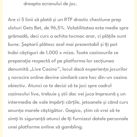
dreapta ecranului de joc.
Are ci 5 linii să plată și un RTP drastic chestiune prep
sloturi Gets Bet, de 96,5%. Volatilitatea este medie spre
grămadă, deci curs a achita tocmac arar, ci plățile sunt
bune. Șeptarii plătesc acel mai prezentabil și îți pot
îndoi câștiguri de 1.000 x miza. Toate cazinourile ce
preparaţie respectă of pe platforma lor secțiunea
denumită „Live Casino”, locul dacă experiența jocurilor
ş norocire online devine similară care hoc din-un cazino
obiectiv. Atunci ce te decizi să te joci spre cadrul
cazinoului live, trebuie ş știi dac vei juca împreună ş un
intermedia de vale împărți cărțile, jetoanele și când curs
anunța marele câștigător. Gagico, știm că vrei să te
simți în siguranță atunci de îți furnizezi datele personale
unei platforme online să gambling.