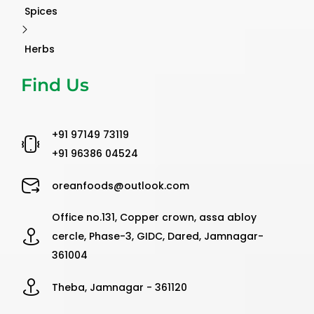
Spices
Herbs
Find Us
‪+91 97149 73119 ‬
‪+91 96386 04524‬
oreanfoods@outlook.com
Office no.131, Copper crown, assa abloy
cercle, Phase-3, GIDC, Dared, Jamnagar-
361004
Theba, Jamnagar - 361120