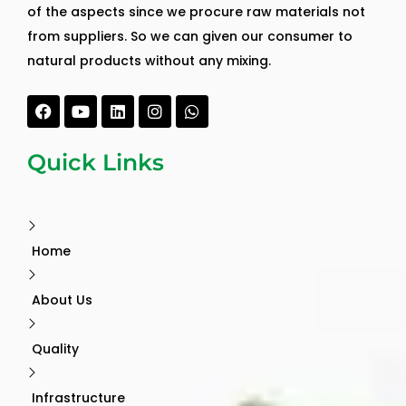
of the aspects since we procure raw materials not
from suppliers. So we can given our consumer to
natural products without any mixing.
Facebook
Youtube
Linkedin
Instagram
Whatsapp
Quick Links
Home
About Us
Quality
Infrastructure