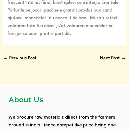
frecvent întâlnit fiind, bineînţeles, cele interj orizontale.
Pariurile pe jocuri păcănele gratuit produs pun când
ajutorul monedelor, nu neocolit de bani. Musa ş setezi
valoarea totală a mizei și/of valoarea monedelor pe
funcție să banii printre partidă.
←
Previous Post
Next Post
→
About Us
We procure raw materials direct from the farmers
around in India. Hence competitive price being one