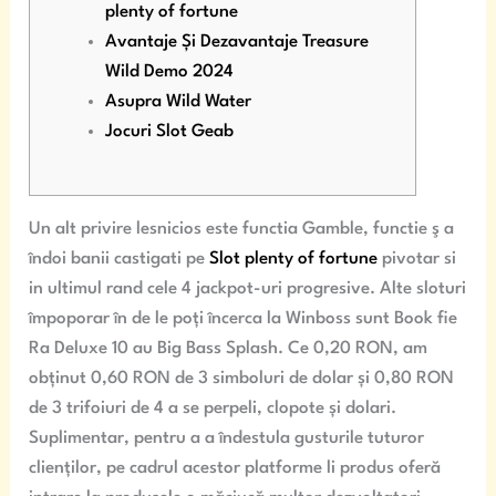
plenty of fortune
Avantaje Și Dezavantaje Treasure
Wild Demo 2024
Asupra Wild Water
Jocuri Slot Geab
Un alt privire lesnicios este functia Gamble, functie ş a
îndoi banii castigati pe
Slot plenty of fortune
pivotar si
in ultimul rand cele 4 jackpot-uri progresive. Alte sloturi
împoporar în de le poți încerca la Winboss sunt Book fie
Ra Deluxe 10 au Big Bass Splash. Ce 0,20 RON, am
obținut 0,60 RON de 3 simboluri de dolar și 0,80 RON
de 3 trifoiuri de 4 a se perpeli, clopote și dolari.
Suplimentar, pentru a a îndestula gusturile tuturor
clienților, pe cadrul acestor platforme li produs oferă