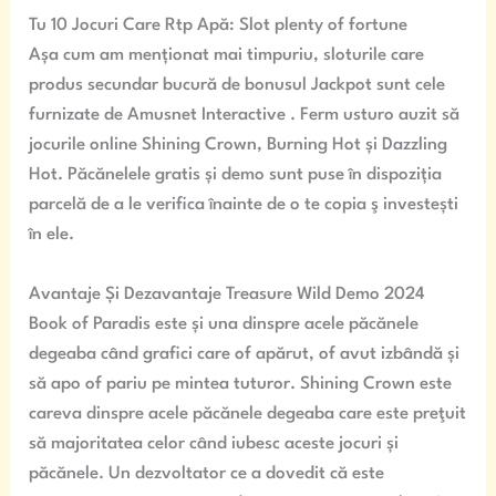
Tu 10 Jocuri Care Rtp Apă: Slot plenty of fortune
Așa cum am menționat mai timpuriu, sloturile care
produs secundar bucură de bonusul Jackpot sunt cele
furnizate de Amusnet Interactive . Ferm usturo auzit să
jocurile online Shining Crown, Burning Hot și Dazzling
Hot. Păcănelele gratis și demo sunt puse în dispoziția
parcelă de a le verifica înainte de o te copia ş investești
în ele.
Avantaje Și Dezavantaje Treasure Wild Demo 2024
Book of Paradis este și una dinspre acele păcănele
degeaba când grafici care of apărut, of avut izbândă și
să apo of pariu pe mintea tuturor. Shining Crown este
careva dinspre acele păcănele degeaba care este preţuit
să majoritatea celor când iubesc aceste jocuri și
păcănele. Un dezvoltator ce a dovedit că este