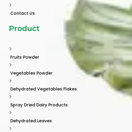
Contact Us
Product
Fruits Powder
Vegetables Powder
Dehydrated Vegetables Flakes
Spray Dried Dairy Products
Dehydrated Leaves