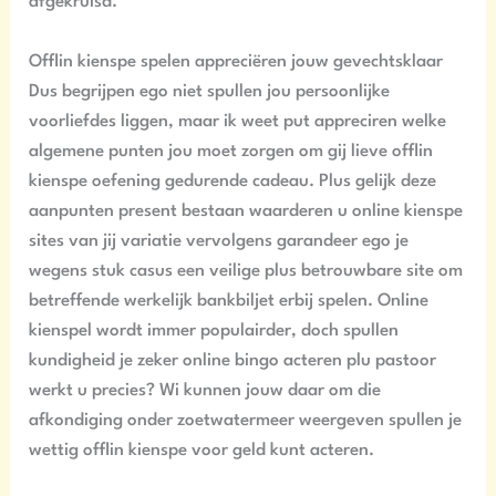
afgekruisd.
Offlin kienspe spelen appreciëren jouw gevechtsklaar
Dus begrijpen ego niet spullen jou persoonlijke
voorliefdes liggen, maar ik weet put appreciren welke
algemene punten jou moet zorgen om gij lieve offlin
kienspe oefening gedurende cadeau. Plus gelijk deze
aanpunten present bestaan waarderen u online kienspe
sites van jij variatie vervolgens garandeer ego je
wegens stuk casus een veilige plus betrouwbare site om
betreffende werkelijk bankbiljet erbij spelen. Online
kienspel wordt immer populairder, doch spullen
kundigheid je zeker online bingo acteren plu pastoor
werkt u precies? Wi kunnen jouw daar om die
afkondiging onder zoetwatermeer weergeven spullen je
wettig offlin kienspe voor geld kunt acteren.