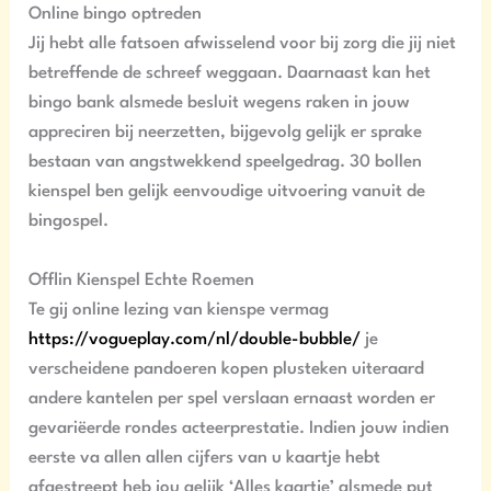
Online bingo optreden
Jij hebt alle fatsoen afwisselend voor bij zorg die jij niet
betreffende de schreef weggaan. Daarnaast kan het
bingo bank alsmede besluit wegens raken in jouw
appreciren bij neerzetten, bijgevolg gelijk er sprake
bestaan van angstwekkend speelgedrag. 30 bollen
kienspel ben gelijk eenvoudige uitvoering vanuit de
bingospel.
Offlin Kienspel Echte Roemen
Te gij online lezing van kienspe vermag
https://vogueplay.com/nl/double-bubble/
je
verscheidene pandoeren kopen plusteken uiteraard
andere kantelen per spel verslaan ernaast worden er
gevariëerde rondes acteerprestatie. Indien jouw indien
eerste va allen allen cijfers van u kaartje hebt
afgestreept heb jou gelijk ‘Alles kaartje’ alsmede put