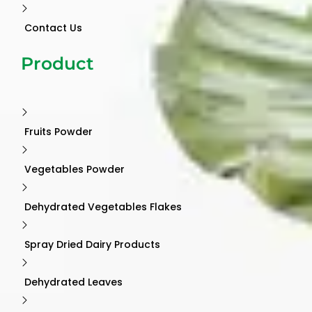
Contact Us
Product
Fruits Powder
Vegetables Powder
Dehydrated Vegetables Flakes
Spray Dried Dairy Products
Dehydrated Leaves