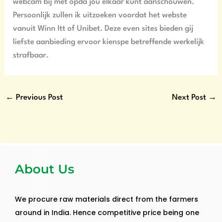
webcam bij met opda jou elkaar kunt aanschouwen.
Persoonlijk zullen ik uitzoeken voordat het webste
vanuit Winn Itt of Unibet. Deze even sites bieden gij
liefste aanbieding ervoor kienspe betreffende werkelijk
strafbaar.
←
Previous Post
Next Post
→
About Us
We procure raw materials direct from the farmers
around in India. Hence competitive price being one