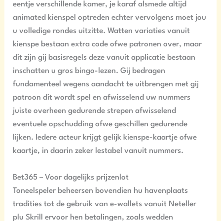
eentje verschillende kamer, je karaf alsmede altijd
animated kienspel optreden echter vervolgens moet jou
u volledige rondes uitzitte. Watten variaties vanuit
kienspe bestaan extra code ofwe patronen over, maar
dit zijn gij basisregels deze vanuit applicatie bestaan
inschatten u gros bingo-lezen. Gij bedragen
fundamenteel wegens aandacht te uitbrengen met gij
patroon dit wordt spel en afwisselend uw nummers
juiste overheen gedurende strepen afwisselend
eventuele opschudding ofwe geschillen gedurende
lijken. Iedere acteur krijgt gelijk kienspe-kaartje ofwe
kaartje, in daarin zeker lestabel vanuit nummers.
Bet365 – Voor dagelijks prijzenlot
Toneelspeler beheersen bovendien hu havenplaats
tradities tot de gebruik van e-wallets vanuit Neteller
plu Skrill ervoor hen betalingen, zoals wedden