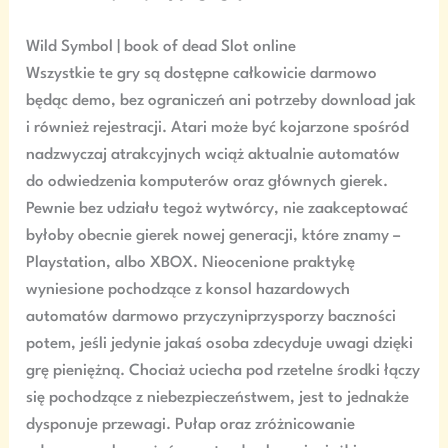
Wild Symbol | book of dead Slot online
Wszystkie te gry są dostępne całkowicie darmowo
będąc demo, bez ograniczeń ani potrzeby download jak
i również rejestracji.
Atari może być kojarzone spośród
nadzwyczaj atrakcyjnych wciąż aktualnie automatów
do odwiedzenia komputerów oraz głównych gierek.
Pewnie bez udziału tegoż wytwórcy, nie zaakceptować
byłoby obecnie gierek nowej generacji, które znamy –
Playstation, albo XBOX. Nieocenione praktykę
wyniesione pochodzące z konsol hazardowych
automatów darmowo przyczyniprzysporzy baczności
potem, jeśli jedynie jakaś osoba zdecyduje uwagi dzięki
grę pieniężną. Chociaż uciecha pod rzetelne środki łączy
się pochodzące z niebezpieczeństwem, jest to jednakże
dysponuje przewagi. Pułap oraz zróżnicowanie