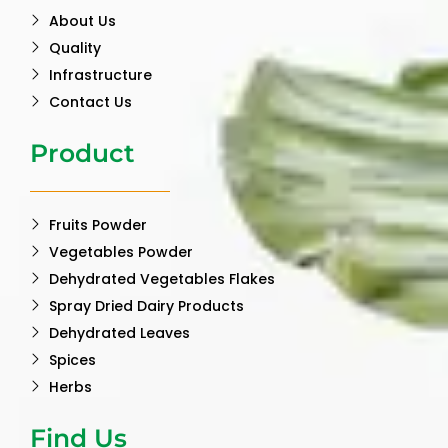
About Us
Quality
Infrastructure
Contact Us
Product
Fruits Powder
Vegetables Powder
Dehydrated Vegetables Flakes
Spray Dried Dairy Products
Dehydrated Leaves
Spices
Herbs
Find Us