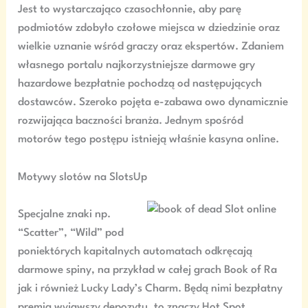
Jest to wystarczająco czasochłonnie, aby parę
podmiotów zdobyło czołowe miejsca w dziedzinie oraz
wielkie uznanie wśród graczy oraz ekspertów. Zdaniem
własnego portalu najkorzystniejsze darmowe gry
hazardowe bezpłatnie pochodzą od następujących
dostawców. Szeroko pojęta e-zabawa owo dynamicznie
rozwijająca baczności branża. Jednym spośród
motorów tego postępu istnieją właśnie kasyna online.
Motywy slotów na SlotsUp
Specjalne znaki np.
“Scatter”, “Wild” pod
poniektórych kapitalnych automatach odkręcają
darmowe spiny, na przykład w całej grach Book of Ra
jak i również Lucky Lady’s Charm. Będą nimi bezpłatny
premia wyjąwszy depozytu, to znaczy Hot Spot