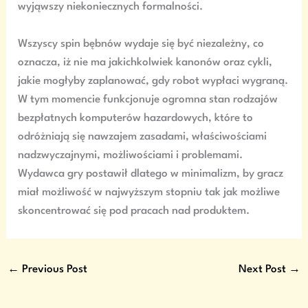
wyjąwszy niekoniecznych formalności.
Wszyscy spin bębnów wydaje się być niezależny, co
oznacza, iż nie ma jakichkolwiek kanonów oraz cykli,
jakie mogłyby zaplanować, gdy robot wypłaci wygraną.
W tym momencie funkcjonuje ogromna stan rodzajów
bezpłatnych komputerów hazardowych, które to
odróżniają się nawzajem zasadami, właściwościami
nadzwyczajnymi, możliwościami i problemami.
Wydawca gry postawił dlatego w minimalizm, by gracz
miał możliwość w najwyższym stopniu tak jak możliwe
skoncentrować się pod pracach nad produktem.
←
Previous Post
Next Post
→