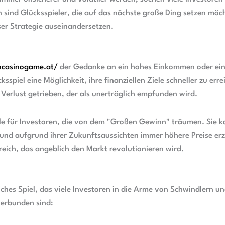
sind Glücksspieler, die auf das nächste große Ding setzen möch
ser Strategie auseinandersetzen.
encasinogame.at/
der Gedanke an ein hohes Einkommen oder ei
sspiel eine Möglichkeit, ihre finanziellen Ziele schneller zu err
Verlust getrieben, der als unerträglich empfunden wird.
iele für Investoren, die von dem "Großen Gewinn" träumen. Sie ka
nd aufgrund ihrer Zukunftsaussichten immer höhere Preise erzi
eich, das angeblich den Markt revolutionieren wird.
iches Spiel, das viele Investoren in die Arme von Schwindlern un
verbunden sind: