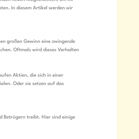
ten. In diesem Artikel werden wir
nen großen Gewinn eine zwingende
eichen. Oftmals wird dieses Verhalten
ufen Aktien, die sich in einer
elen. Oder sie setzen auf das
d Betrügern treibt. Hier sind einige