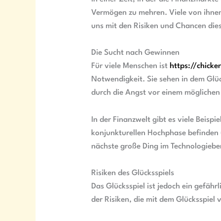
Vermögen zu mehren. Viele von ihnen 
uns mit den Risiken und Chancen die
Die Sucht nach Gewinnen
Für viele Menschen ist
https://chick
Notwendigkeit. Sie sehen in dem Glück
durch die Angst vor einem möglichen 
In der Finanzwelt gibt es viele Beisp
konjunkturellen Hochphase befinden u
nächste große Ding im Technologieber
Risiken des Glücksspiels
Das Glücksspiel ist jedoch ein gefährl
der Risiken, die mit dem Glücksspiel 