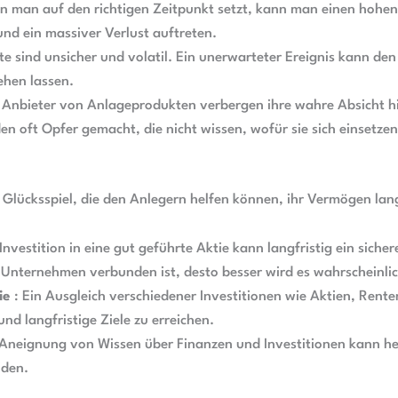
n man auf den richtigen Zeitpunkt setzt, kann man einen hohen
und ein massiver Verlust auftreten.
te sind unsicher und volatil. Ein unerwarteter Ereignis kann de
ehen lassen.
e Anbieter von Anlageprodukten verbergen ihre wahre Absicht hi
en oft Opfer gemacht, die nicht wissen, wofür sie sich einsetzen
Glücksspiel, die den Anlegern helfen können, ihr Vermögen langf
 Investition in eine gut geführte Aktie kann langfristig ein sich
 Unternehmen verbunden ist, desto besser wird es wahrscheinlic
gie
: Ein Ausgleich verschiedener Investitionen wie Aktien, Rent
und langfristige Ziele zu erreichen.
 Aneignung von Wissen über Finanzen und Investitionen kann he
iden.