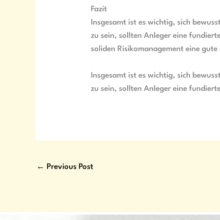
Fazit
Insgesamt ist es wichtig, sich bewusst
zu sein, sollten Anleger eine fundiert
soliden Risikomanagement eine gute M
Insgesamt ist es wichtig, sich bewusst
zu sein, sollten Anleger eine fundiert
←
Previous Post