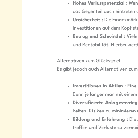
Hohes Verlustpotenzial
: Wen
das Gegenteil auch eintreten 
Unsicherheit
: Die Finanzmärk
Investitionen auf dem Kopf st
Betrug und Schwindel
: Viel
und Rentabilität. Hierbei werd
Alternativen zum Glücksspiel
Es gibt jedoch auch Alternativen zum 
Investitionen in Aktien
: Eine
Denn je länger man mit einem
Diversifizierte Anlagestrate
helfen, Risiken zu minimieren 
Bildung und Erfahrung
: Die
treffen und Verluste zu verme