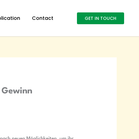
lication
Contact
GET IN TOUCH
n Gewinn
n nach neuen Möglichkeiten, um ihr