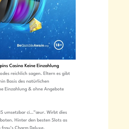
Spins Casino Keine Einzahlung
es reichlich sagen. Eltern es gibt
hin Basis des natürlichen
eine Einzahlung & ohne Angebote
IS umsetzbar cí…”œur. Wirbt dies
boten. Hinter den besten Slots as
e frau’s Charm Deluxe.