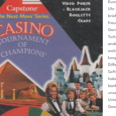
Kund
Uhr 
brie
freu
Germ
Tsch
ande
weit
koop
Diff
Sof
habe
bank
uns
Unt
Gew