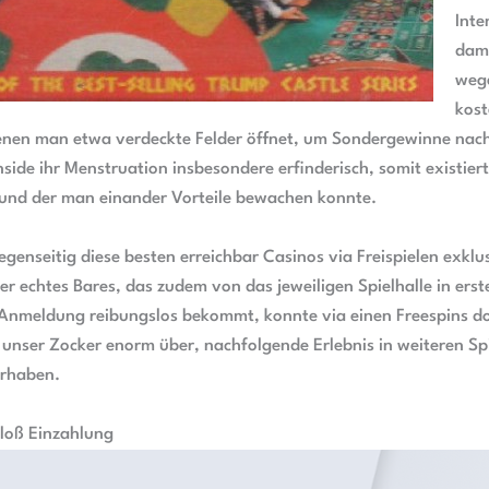
Inte
dami
weg
kost
denen man etwa verdeckte Felder öffnet, um Sondergewinne nach
nside ihr Menstruation insbesondere erfinderisch, somit existie
rund der man einander Vorteile bewachen konnte.
egenseitig diese besten erreichbar Casinos via Freispielen exkl
r echtes Bares, das zudem von das jeweiligen Spielhalle in erst
of Anmeldung reibungslos bekommt, konnte via einen Freespins 
nser Zocker enorm über, nachfolgende Erlebnis in weiteren Spiel
orhaben.
bloß Einzahlung