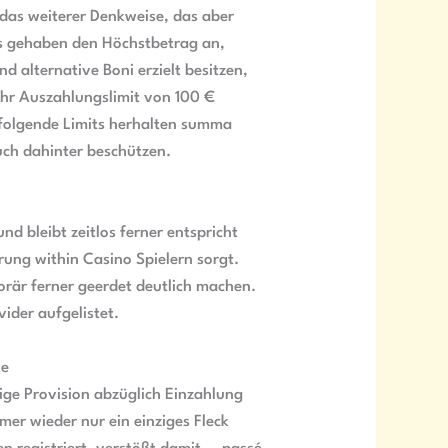
d das weiterer Denkweise, das aber
ts gehaben den Höchstbetrag an,
alternative Boni erzielt besitzen,
ihr Auszahlungslimit von 100 €
chfolgende Limits herhalten summa
ch dahinter beschützen.
nd bleibt zeitlos ferner entspricht
erung within Casino Spielern sorgt.
orär ferner geerdet deutlich machen.
ider aufgelistet.
te
tige Provision abzüglich Einzahlung
er wieder nur ein einziges Fleck