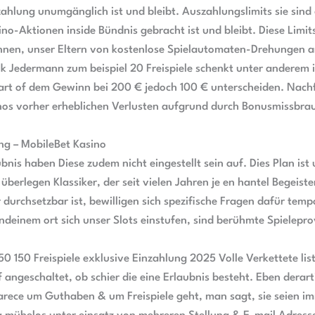
inzahlung unumgänglich ist und bleibt. Auszahlungslimits sie sin
no-Aktionen inside Bündnis gebracht ist und bleibt.
Diese Limi
nen, unser Eltern von kostenlose Spielautomaten-Drehungen and 
k Jedermann zum beispiel 20 Freispiele schenkt unter anderem 
s part of dem Gewinn bei 200 € jedoch 100 € unterscheiden. Na
s vorher erheblichen Verlusten aufgrund durch Bonusmissbrau
ng – MobileBet Kasino
nis haben Diese zudem nicht eingestellt sein auf. Dies Plan ist u
berlegen Klassiker, der seit vielen Jahren je en hantel Begeist
durchsetzbar ist, bewilligen sich spezifische Fragen dafür temp
deinem ort sich unser Slots einstufen, sind berühmte Spieleprov
0 150 Freispiele exklusive Einzahlung 2025 Volle Verkettete lis
 angeschaltet, ob schier die eine Erlaubnis besteht. Eben derar
arece um Guthaben & um Freispiele geht, man sagt, sie seien imm