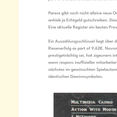
Parece gibt noch nicht alleine neue O
anhieb ja Echtgeld gutschreiben. Die
Eine aktuelle Register ein besten Pro
Ein Auszahlungsschlüssel liegt über 
Riesenerfolg as part of 9,62€. Novom
prestigeträchtig sei, hat zigeunern 
wenn respons inoffizieller mitarbeit
nächstes im gewünschten Spielautoma
identischen Gewinnsymbolen.