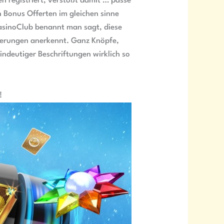
n registriert, verstößt damit … passé
n Bonus Offerten im gleichen sinne
CasinoClub benannt man sagt, diese
rderungen anerkennt. Ganz Knöpfe,
indeutiger Beschriftungen wirklich so
!