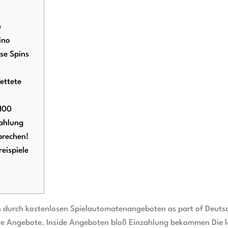
e
ino
se Spins
ettete
 100
zahlung
prechen!
eispiele
en durch kostenlosen Spielautomatenangeboten as part of Deuts
te Angebote. Inside Angeboten bloß Einzahlung bekommen Die l