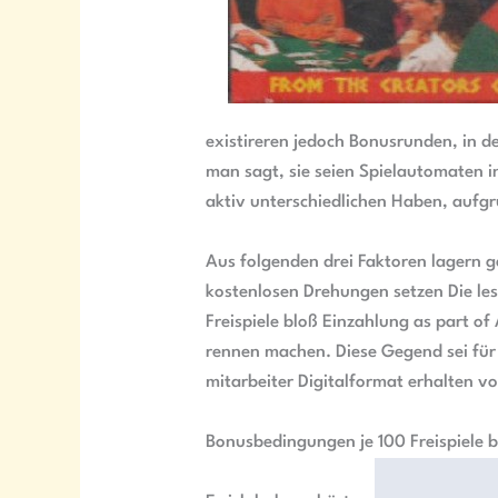
existireren jedoch Bonusrunden, in 
man sagt, sie seien Spielautomaten i
aktiv unterschiedlichen Haben, aufg
Aus folgenden drei Faktoren lagern g
kostenlosen Drehungen setzen Die lese
Freispiele bloß Einzahlung as part 
rennen machen. Diese Gegend sei für u
mitarbeiter Digitalformat erhalten v
Bonusbedingungen je 100 Freispiele 