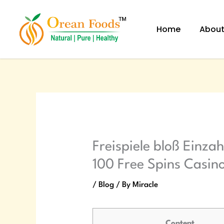
Skip
to
Home
Abou
content
Freispiele bloß Einza
100 Free Spins Casino
/
Blog
/ By
Miracle
Content