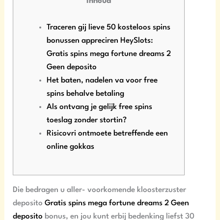
Inhoud
Traceren gij lieve 50 kosteloos spins
bonussen appreciren HeySlots:
Gratis spins mega fortune dreams 2
Geen deposito
Het baten, nadelen va voor free
spins behalve betaling
Als ontvang je gelijk free spins
toeslag zonder stortin?
Risicovri ontmoete betreffende een
online gokkas
Die bedragen u aller- voorkomende kloosterzuster
deposito
Gratis spins mega fortune dreams 2 Geen
deposito
bonus, en jou kunt erbij bedenking liefst 30