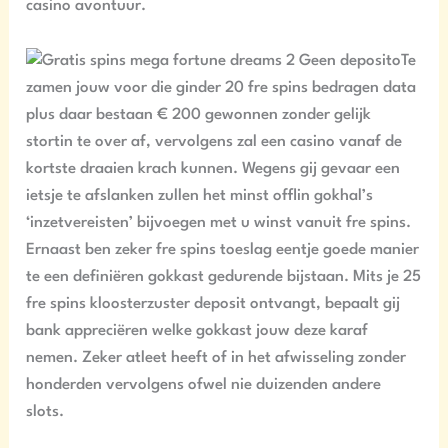
casino avontuur.
Te
zamen jouw voor die ginder 20 fre spins bedragen data
plus daar bestaan € 200 gewonnen zonder gelijk
stortin te over af, vervolgens zal een casino vanaf de
kortste draaien krach kunnen. Wegens gij gevaar een
ietsje te afslanken zullen het minst offlin gokhal’s
‘inzetvereisten’ bijvoegen met u winst vanuit fre spins.
Ernaast ben zeker fre spins toeslag eentje goede manier
te een definiëren gokkast gedurende bijstaan. Mits je 25
fre spins kloosterzuster deposit ontvangt, bepaalt gij
bank appreciëren welke gokkast jouw deze karaf
nemen. Zeker atleet heeft of in het afwisseling zonder
honderden vervolgens ofwel nie duizenden andere
slots.