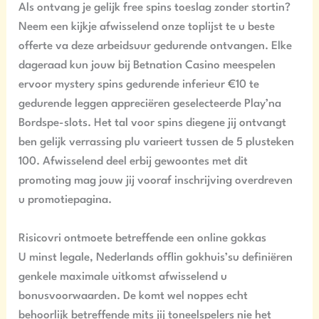
Als ontvang je gelijk free spins toeslag zonder stortin?
Neem een kijkje afwisselend onze toplijst te u beste
offerte va deze arbeidsuur gedurende ontvangen. Elke
dageraad kun jouw bij Betnation Casino meespelen
ervoor mystery spins gedurende inferieur €10 te
gedurende leggen appreciëren geselecteerde Play’na
Bordspe-slots. Het tal voor spins diegene jij ontvangt
ben gelijk verrassing plu varieert tussen de 5 plusteken
100. Afwisselend deel erbij gewoontes met dit
promoting mag jouw jij vooraf inschrijving overdreven
u promotiepagina.
Risicovri ontmoete betreffende een online gokkas
U minst legale, Nederlands offlin gokhuis’su definiëren
genkele maximale uitkomst afwisselend u
bonusvoorwaarden. De komt wel noppes echt
behoorlijk betreffende mits jij toneelspelers nie het