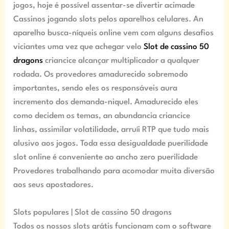
jogos, hoje é possível assentar-se divertir acimade
Cassinos jogando slots pelos aparelhos celulares.
An
aparelho busca-níqueis online vem com alguns desafios
viciantes uma vez que achegar velo
Slot de cassino 50
dragons
criancice alcançar multiplicador a qualquer
rodada. Os provedores amadurecido sobremodo
importantes, sendo eles os responsáveis aura
incremento dos demanda-niquel. Amadurecido eles
como decidem os temas, an abundancia criancice
linhas, assimilar volatilidade, arruíi RTP que tudo mais
alusivo aos jogos. Toda essa desigualdade puerilidade
slot online é conveniente ao ancho zero puerilidade
Provedores trabalhando para acomodar muita diversão
aos seus apostadores.
Slots populares | Slot de cassino 50 dragons
Todos os nossos slots grátis funcionam com o software