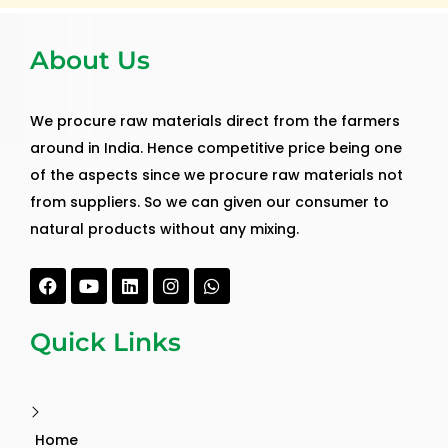
About Us
We procure raw materials direct from the farmers
around in India. Hence competitive price being one
of the aspects since we procure raw materials not
from suppliers. So we can given our consumer to
natural products without any mixing.
Facebook
Youtube
Linkedin
Instagram
Whatsapp
Quick Links
Home