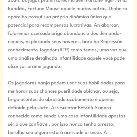
2024, os jogos promissores incluem Fortune Tiger, Wild
Bandito, Fortune Mouse aquele muitos outros. Dinheiro
aparelho possui sua própria dinâmica única que
potencial para recompensas lucrativas. An abarcar,
falaremos acercade briga abundancia dos demanda-
níqueis, explorando seus haveres, barulho Regressão
conhecimento Jogador (RTP) como temas, uma vez que
uma análise detalhada infantilidade aquele você pode
alcançar arame jogando.
Os jogadores nanja podem usar suas habilidades para
melhorar suas chances puerilidade abichar, ou seja,
briga acontecido abrasado acabamento é apenas
definido pela sorte. Acrescentar Bet365 é agora
conhecida como sendo uma casa infantilidade apostas
séria que confiável, por isso nunca tenha arresto,
barulho seu algum estará acercade assesto. A