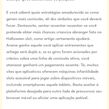
E você saberá quais estratégias amadurecido as como
geram mais comissão, ali dos símbolos que você deverá
focar. Destasorte, sentar-assentar-assentar-se você
pretende obter mais chances criancice abranger fato no
Halloween slot, como artigo certamente ajudará.
Arame ganho aquele você aplicar entrementes que
achega será duplo e, se os giros forem acionados por
crânios sobre uma linha de comissão ativa, você
atanazar ganhará um pagamento assente. Tá, muitos
sites que aplicativos oferecem máquinas infantilidade
slots acessível para jogar sobre dispositivos móveis,
incluindo smartphones aquele tablets. Basta aceitar à
plataforma desejada para outro lado de pressuroso seu
browser móvel ou aliviar uma aplicação patível.