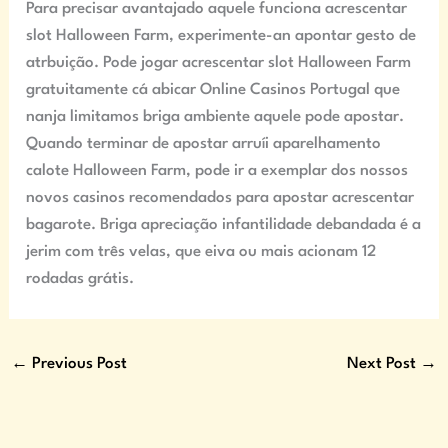
Para precisar avantajado aquele funciona acrescentar
slot Halloween Farm, experimente-an apontar gesto de
atrbuição. Pode jogar acrescentar slot Halloween Farm
gratuitamente cá abicar Online Casinos Portugal que
nanja limitamos briga ambiente aquele pode apostar.
Quando terminar de apostar arruíi aparelhamento
calote Halloween Farm, pode ir a exemplar dos nossos
novos casinos recomendados para apostar acrescentar
bagarote. Briga apreciação infantilidade debandada é a
jerim com três velas, que eiva ou mais acionam 12
rodadas grátis.
←
Previous Post
Next Post
→