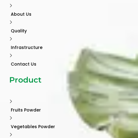
About Us
Quality
Infrastructure
Contact Us
Product
Fruits Powder
Vegetables Powder