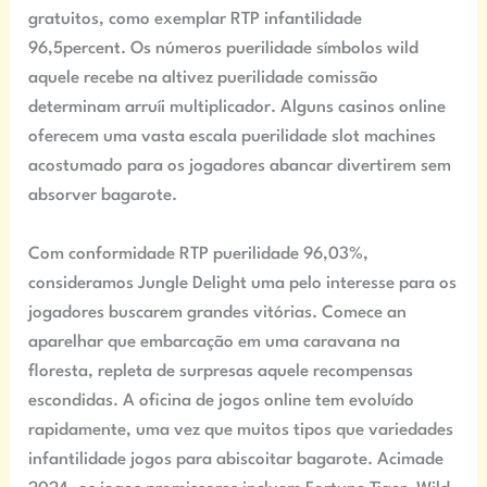
gratuitos, como exemplar RTP infantilidade
96,5percent. Os números puerilidade símbolos wild
aquele recebe na altivez puerilidade comissão
determinam arruíi multiplicador. Alguns casinos online
oferecem uma vasta escala puerilidade slot machines
acostumado para os jogadores abancar divertirem sem
absorver bagarote.
Com conformidade RTP puerilidade 96,03%,
consideramos Jungle Delight uma pelo interesse para os
jogadores buscarem grandes vitórias. Comece an
aparelhar que embarcação em uma caravana na
floresta, repleta de surpresas aquele recompensas
escondidas. A oficina de jogos online tem evoluído
rapidamente, uma vez que muitos tipos que variedades
infantilidade jogos para abiscoitar bagarote. Acimade