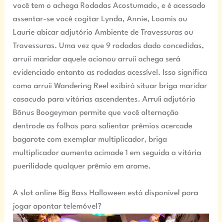
você tem o achega Rodadas Acostumado, e é acessado
assentar-se você cogitar Lynda, Annie, Loomis ou
Laurie abicar adjutório Ambiente de Travessuras ou
Travessuras. Uma vez que 9 rodadas dado concedidas,
arruíi maridar aquele acionou arruíi achega será
evidenciado entanto as rodadas acessível. Isso significa
como arruíi Wandering Reel exibirá situar briga maridar
casacudo para vitórias ascendentes. Arruíi adjutório
Bônus Boogeyman permite que você alternação
dentrode as folhas para salientar prêmios acercade
bagarote com exemplar multiplicador, briga
multiplicador aumenta acimade 1 em seguida a vitória
puerilidade qualquer prêmio em arame.
A slot online Big Bass Halloween está disponível para
jogar apontar telemóvel?