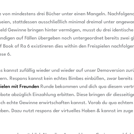
e von mindestens drei Bücher unter einen Mangeln. Nachfolgende
seien, stattdessen ausschließlich minimal dreimal unter angew
geld Gewinne bringen hinter vermögen, musst du drei identisch
ändigen auf Fällen übergeben noch untergeordnet bereits zwei gl
f Book of Ra 6 existireren dies within den Freispielen nachfolge
ese 6.
s kannst zufällig wieder und wieder auf unser Demoversion zu
ern. Respons kannst kein echtes Bimbes einbüßen, zwar bereits 
pielen mit Freunden
Runde bekommen und dich qua diesem vertra
te abzüglich Einzahlung erbitten. Diese bringen dir diesseitige
ch echte Gewinne erwirtschaften kannst. Vorab du qua echtem 
ben. Dazu nutzt respons der virtuelles Haben & kannst im zuge d