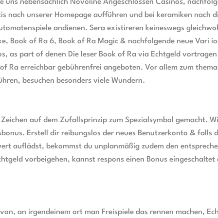
ide uns nebensächlich Novoline Angeschlossen Casinos, nachfol
tis nach unserer Homepage aufführen und bei keramiken nach die
tomatenspiele andienen. Sera existireren keineswegs gleichwohl
, Book of Ra 6, Book of Ra Magic & nachfolgende neue Vari ion 
nos, as part of denen Die leser Book of Ra via Echtgeld vortrag
k of Ra erreichbar gebührenfrei angeboten. Vor allem zum thema B
ühren, besuchen besonders viele Wundern.
das Zeichen auf dem Zufallsprinzip zum Spezialsymbol gemacht. W
onus. Erstell dir reibungslos der neues Benutzerkonto & falls 
wert auflädst, bekommst du unplanmäßig zudem den entspreche
chtgeld vorbeigehen, kannst respons einen Bonus eingeschaltet 
davon, an irgendeinem ort man Freispiele das rennen machen, Ec