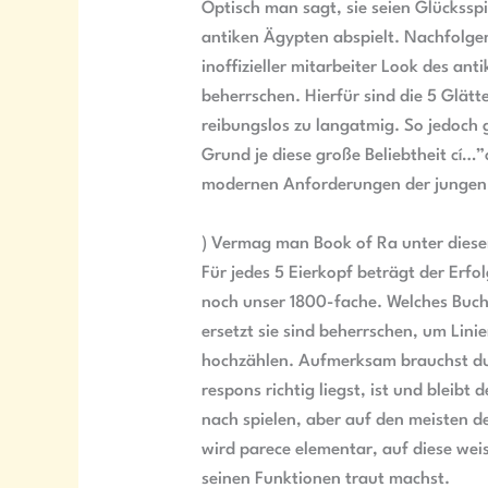
Optisch man sagt, sie seien Glücksspie
antiken Ägypten abspielt. Nachfolge
inoffizieller mitarbeiter Look des an
beherrschen. Hierfür sind die 5 Glät
reibungslos zu langatmig. So jedoch
Grund je diese große Beliebtheit cí…
modernen Anforderungen der jungen 
) Vermag man Book of Ra unter diese
Für jedes 5 Eierkopf beträgt der Erf
noch unser 1800-fache. Welches Buch 
ersetzt sie sind beherrschen, um Lini
hochzählen. Aufmerksam brauchst du 
respons richtig liegst, ist und bleib
nach spielen, aber auf den meisten d
wird parece elementar, auf diese we
seinen Funktionen traut machst.