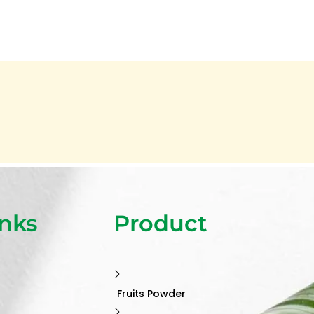
inks
Product
Fruits Powder