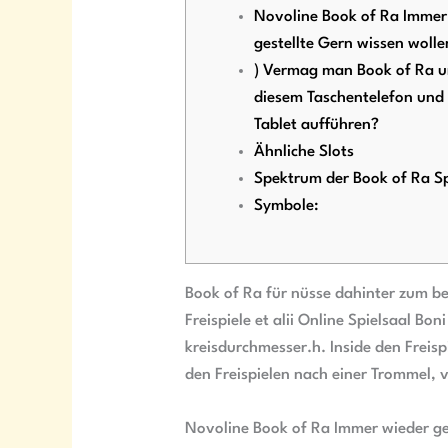
Novoline Book of Ra Immer
gestellte Gern wissen woll
) Vermag man Book of Ra u
diesem Taschentelefon und
Tablet aufführen?
Ähnliche Slots
Spektrum der Book of Ra Sp
Symbole:
Book of Ra für nüsse dahinter zum be
Freispiele et alii Online Spielsaal B
kreisdurchmesser.h. Inside den Freis
den Freispielen nach einer Trommel, 
Novoline Book of Ra Immer wieder ge