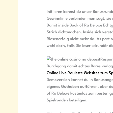
Initiieren kannst du unser Bonusrund
Gewinnlinie verbinden man sagt, sie 
Damit inside Book of Ra Deluxe Echt
Strich dichtmachen. Inside sich verst
Riesenerfolg nicht mehr da. As part o
wohl doch, falls Die leser sekundär di
Respon
Durchgang damit echtes Bares verlag
Online Live Roulette Websites zum S
Demoversion kannst du in Bonusangebo
eigenes Guthaben aufführen, aber do
of Ra Deluxe kostenlos zum besten ge
Spielrunden beteiligen.