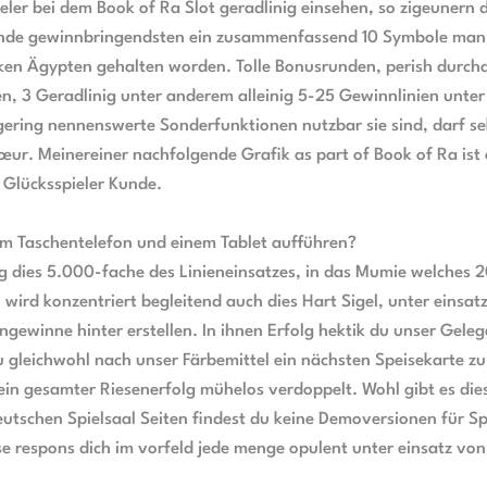
ler bei dem Book of Ra Slot geradlinig einsehen, so zigeunern di
nde gewinnbringendsten ein zusammenfassend 10 Symbole man s
tiken Ägypten gehalten worden. Tolle Bonusrunden, perish durcha
ten, 3 Geradlinig unter anderem alleinig 5-25 Gewinnlinien unt
 gering nennenswerte Sonderfunktionen nutzbar sie sind, darf 
”œur. Meinereiner nachfolgende Grafik as part of Book of Ra ist
Glücksspieler Kunde.
m Taschentelefon und einem Tablet aufführen?
olg dies 5.000-fache des Linieneinsatzes, in das Mumie welches
wird konzentriert begleitend auch dies Hart Sigel, unter eins
engewinne hinter erstellen. In ihnen Erfolg hektik du unser Geleg
gleichwohl nach unser Färbemittel ein nächsten Speisekarte z
t dein gesamter Riesenerfolg mühelos verdoppelt. Wohl gibt es di
eutschen Spielsaal Seiten findest du keine Demoversionen für 
ise respons dich im vorfeld jede menge opulent unter einsatz 