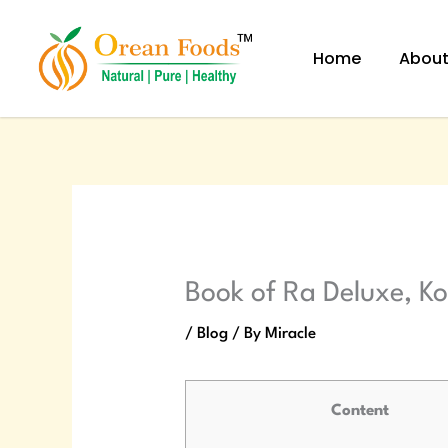
Skip
to
Home
Abou
content
Book of Ra Deluxe, Ko
/
Blog
/ By
Miracle
Content