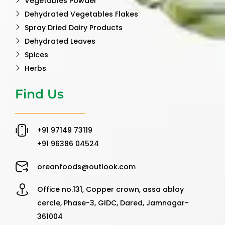
Vegetables Powder
Dehydrated Vegetables Flakes
Spray Dried Dairy Products
Dehydrated Leaves
Spices
Herbs
Find Us
‪+91 97149 73119 ‬
‪+91 96386 04524‬
oreanfoods@outlook.com
Office no.131, Copper crown, assa abloy
cercle, Phase-3, GIDC, Dared, Jamnagar-
361004