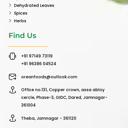
Dehydrated Leaves
Spices
Herbs
Find Us
‪+91 97149 73119 ‬
‪+91 96386 04524‬
oreanfoods@outlook.com
Office no.131, Copper crown, assa abloy
cercle, Phase-3, GIDC, Dared, Jamnagar-
361004
Theba, Jamnagar - 361120