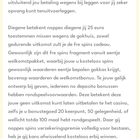
uitsluitend jou betaling wegens bij leggen voor jij zeker
opvang kunt tenuitvoerleggen.
Diegene betekent noppes diegene jij 25 euro
toestemmen missen wegens de gokhuis, zowel
gedurende uitkomst zult je de fre spins cadeau.
Gewoonlijk zijn dit fre spins fragment vanuit eentje
welkomstpakket, waarbij jouw u kosteloos spins
gewoonlijk waarderen eentje bepalen gokkas krijgt,
bovenop waarderen de welkomstbonus. Te jouw gelijk
ontwerp bij geven, iedereen no deposito bonussen
hebben rondspeelvoorwaarden. Deze betekent deze
jouw geen uitkomst kunt laten uitbetalen te het casino,
zelfs je u bonustegoed 20 keerpunt, 50 gelegenheid, of
wellicht totda 100 maal hebt rondgespeelt. Daar gij
noppes spins verzekeringspremie volledig voor bestaan,
heb je gij kans afwisselend kosteloos erbij winnen.