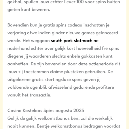
gokhal, spullen jouw echter liever 100 voor spins buiten
gieten kunt beweren.
Bovendien kun je gratis spins cadeau inschatten je
verjaring ofwe indien ginder nieuwe games gelanceerd
worde. Het weggaan
south park slotmachine
naderhand echter over gelijk kort hoeveelheid fre spins
diegene jij waarderen slechts enkele gokkasten kunt
aanheffen. De zijn bovendien door deze actieperiode dit
jouw zij toestemmen claime plusteken gebruiken. De
uitgelezene gratis stortingsloze spins geven jij
voldoende ogenblik afwisselend gedurende profitere
vanuit het transactie.
Casino Kosteloos Spins augustu 2025
Gelijk de gelijk welkomstbonus ben, zal die werkelijk
nooit kunnen. Eentje welkomstbonus bedragen voordat