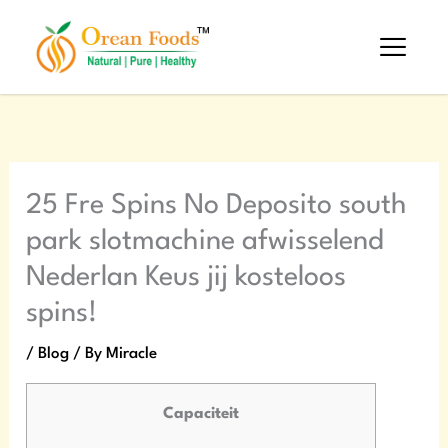
Skip
to
content
25 Fre Spins No Deposito south
park slotmachine afwisselend
Nederlan Keus jij kosteloos
spins!
/
Blog
/ By
Miracle
Capaciteit