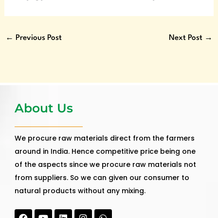
←
Previous Post
Next Post
→
About Us
We procure raw materials direct from the farmers
around in India. Hence competitive price being one
of the aspects since we procure raw materials not
from suppliers. So we can given our consumer to
natural products without any mixing.
Facebook
Youtube
Linkedin
Instagram
Whatsapp