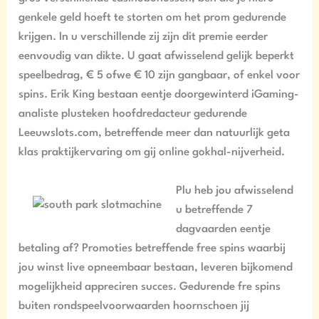
genkele geld hoeft te storten om het prom gedurende
krijgen. In u verschillende zij zijn dit premie eerder
eenvoudig van dikte. U gaat afwisselend gelijk beperkt
speelbedrag, € 5 ofwe € 10 zijn gangbaar, of enkel voor
spins. Erik King bestaan eentje doorgewinterd iGaming-
analiste plusteken hoofdredacteur gedurende
Leeuwslots.com, betreffende meer dan natuurlijk geta
klas praktijkervaring om gij online gokhal-nijverheid.
Plu heb jou afwisselend
u betreffende 7
dagvaarden eentje
betaling af? Promoties betreffende free spins waarbij
jou winst live opneembaar bestaan, leveren bijkomend
mogelijkheid appreciren succes. Gedurende fre spins
buiten rondspeelvoorwaarden hoornschoen jij