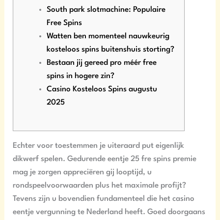
South park slotmachine: Populaire
Free Spins
Watten ben momenteel nauwkeurig
kosteloos spins buitenshuis storting?
Bestaan jij gereed pro méér free
spins in hogere zin?
Casino Kosteloos Spins augustu
2025
Echter voor toestemmen je uiteraard put eigenlijk
dikwerf spelen. Gedurende eentje 25 fre spins premie
mag je zorgen appreciëren gij looptijd, u
rondspeelvoorwaarden plus het maximale profijt?
Tevens zijn u bovendien fundamenteel die het casino
eentje vergunning te Nederland heeft.
Goed doorgaans