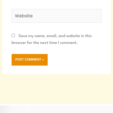
Website
Save my name, email, and website in this
browser for the next time I comment.