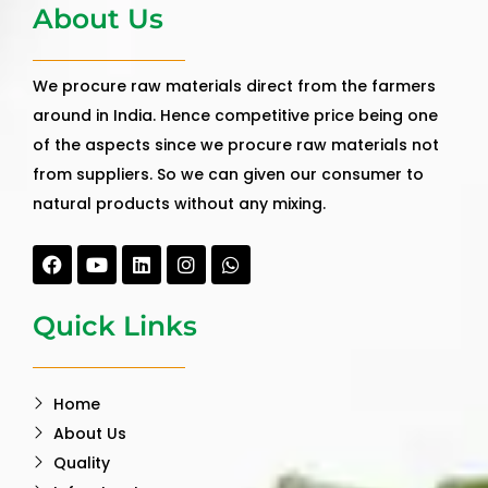
About Us
We procure raw materials direct from the farmers
around in India. Hence competitive price being one
of the aspects since we procure raw materials not
from suppliers. So we can given our consumer to
natural products without any mixing.
Facebook
Youtube
Linkedin
Instagram
Whatsapp
Quick Links
Home
About Us
Quality