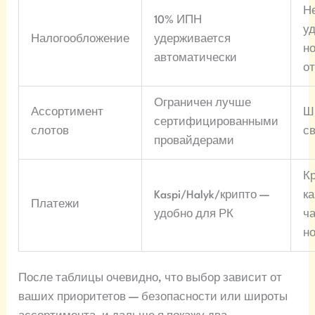
Н
10% ИПН
у
Налогообложение
удерживается
н
автоматически
о
Ограничен лучше
Ассортимент
Ш
сертифицированными
слотов
с
провайдерами
К
Kaspi/Halyk/крипто —
к
Платежи
удобно для РК
ч
н
После таблицы очевидно, что выбор зависит от
ваших приоритетов — безопасности или широты