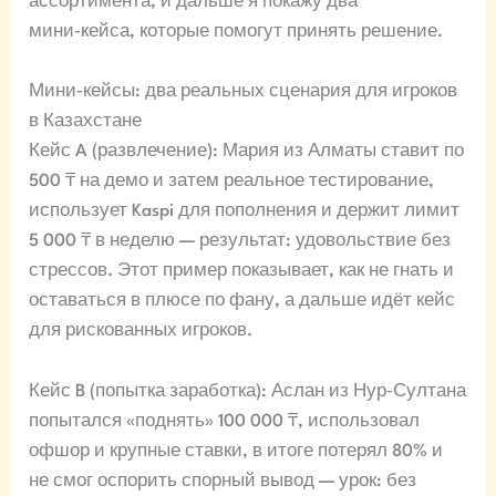
ассортимента, и дальше я покажу два
мини‑кейса, которые помогут принять решение.
Мини‑кейсы: два реальных сценария для игроков
в Казахстане
Кейс A (развлечение): Мария из Алматы ставит по
500 ₸ на демо и затем реальное тестирование,
использует Kaspi для пополнения и держит лимит
5 000 ₸ в неделю — результат: удовольствие без
стрессов. Этот пример показывает, как не гнать и
оставаться в плюсе по фану, а дальше идёт кейс
для рискованных игроков.
Кейс B (попытка заработка): Аслан из Нур‑Султана
попытался «поднять» 100 000 ₸, использовал
офшор и крупные ставки, в итоге потерял 80% и
не смог оспорить спорный вывод — урок: без