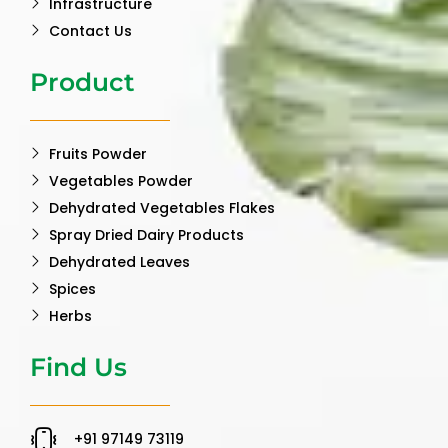
Infrastructure
Contact Us
Product
Fruits Powder
Vegetables Powder
Dehydrated Vegetables Flakes
Spray Dried Dairy Products
Dehydrated Leaves
Spices
Herbs
Find Us
‪+91 97149 73119 ‬