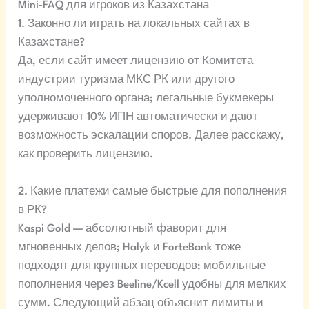
Mini‑FAQ для игроков из Казахстана
1. Законно ли играть на локальных сайтах в
Казахстане?
Да, если сайт имеет лицензию от Комитета
индустрии туризма МКС РК или другого
уполномоченного органа; легальные букмекеры
удерживают 10% ИПН автоматически и дают
возможность эскалации споров. Далее расскажу,
как проверить лицензию.
2. Какие платежи самые быстрые для пополнения
в РК?
Kaspi Gold — абсолютный фаворит для
мгновенных депов; Halyk и ForteBank тоже
подходят для крупных переводов; мобильные
пополнения через Beeline/Kcell удобны для мелких
сумм. Следующий абзац объяснит лимиты и