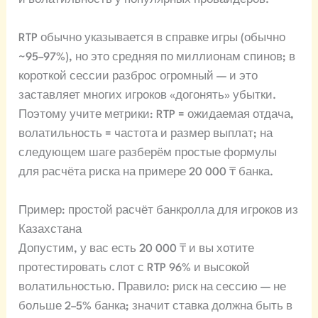
RTP обычно указывается в справке игры (обычно
~95–97%), но это средняя по миллионам спинов; в
короткой сессии разброс огромный — и это
заставляет многих игроков «догонять» убытки.
Поэтому учите метрики: RTP = ожидаемая отдача,
волатильность = частота и размер выплат; на
следующем шаге разберём простые формулы
для расчёта риска на примере 20 000 ₸ банка.
Пример: простой расчёт банкролла для игроков из
Казахстана
Допустим, у вас есть 20 000 ₸ и вы хотите
протестировать слот с RTP 96% и высокой
волатильностью. Правило: риск на сессию — не
больше 2–5% банка; значит ставка должна быть в