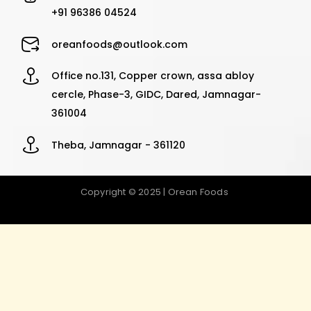
‪+91 96386 04524‬
oreanfoods@outlook.com
Office no.131, Copper crown, assa abloy
cercle, Phase-3, GIDC, Dared, Jamnagar-
361004
Theba, Jamnagar - 361120
Copyright © 2025 | Orean Foods