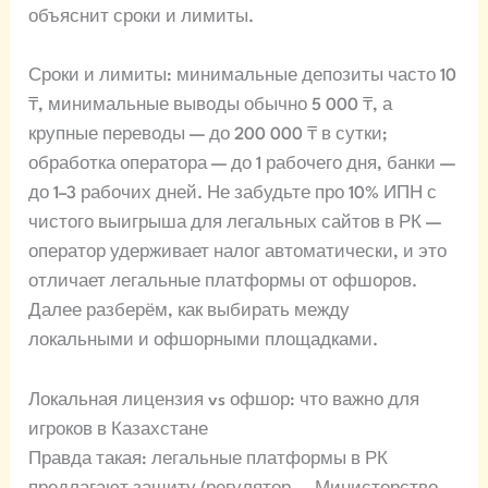
объяснит сроки и лимиты.
Сроки и лимиты: минимальные депозиты часто 10
₸, минимальные выводы обычно 5 000 ₸, а
крупные переводы — до 200 000 ₸ в сутки;
обработка оператора — до 1 рабочего дня, банки —
до 1–3 рабочих дней. Не забудьте про 10% ИПН с
чистого выигрыша для легальных сайтов в РК —
оператор удерживает налог автоматически, и это
отличает легальные платформы от офшоров.
Далее разберём, как выбирать между
локальными и офшорными площадками.
Локальная лицензия vs офшор: что важно для
игроков в Казахстане
Правда такая: легальные платформы в РК